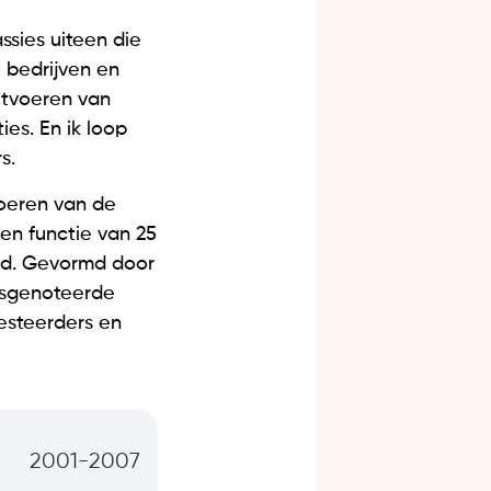
assies uiteen die
t bedrijven en
itvoeren van
es. En ik loop
s.
voeren van de
een functie van 25
eld. Gevormd door
rsgenoteerde
vesteerders en
2001-2007