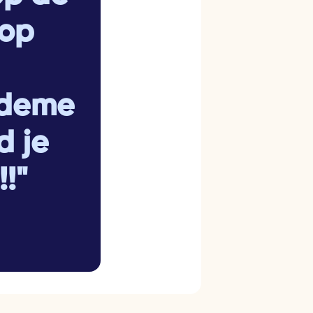
 op
ndeme
d je
!"