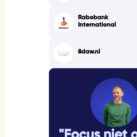
Rabobank
International
8daw.nl
"Focus niet 