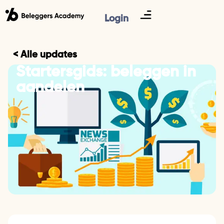
Login
< Alle updates
Startersgids: beleggen in
aandelen